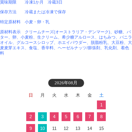
賞味期限 冷凍1か月 冷蔵3日
保存方法 冷蔵または冷凍で保存
特定原材料 小麦・卵・乳
原材料表示 クリームチーズ
(
オーストラリア・デンマーク
)
、砂糖、バ
ター、卵、小麦粉、生クリーム、希少糖アルロース、はちみつ、バニラ
オイル、グルコースシロップ、ホエイパウダー、脱脂粉乳、大豆粉、大
麦麦芽エキス、食塩、香辛料、ヘーゼルナッツ
/
膨張剤、乳化剤、着色
料
2026年08月
日
月
火
水
木
金
土
1
2
3
4
5
6
7
8
9
10
11
12
13
14
15