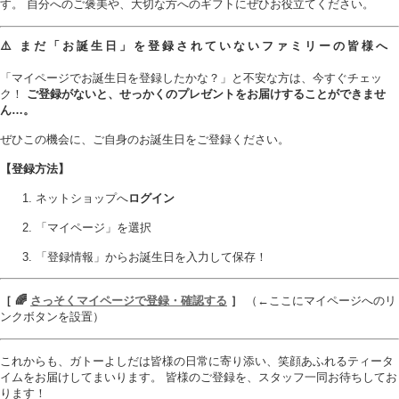
す。 自分へのご褒美や、大切な方へのギフトにぜひお役立てください。
⚠️ まだ「お誕生日」を登録されていないファミリーの皆様へ
「マイページでお誕生日を登録したかな？」と不安な方は、今すぐチェッ
ク！
ご登録がないと、せっかくのプレゼントをお届けすることができませ
ん…。
ぜひこの機会に、ご自身のお誕生日をご登録ください。
【登録方法】
ネットショップへ
ログイン
「マイページ」を選択
「登録情報」からお誕生日を入力して保存！
［ 🌈
さっそくマイページで登録・確認する
］
（←ここにマイページへのリ
ンクボタンを設置）
これからも、ガトーよしだは皆様の日常に寄り添い、笑顔あふれるティータ
イムをお届けしてまいります。 皆様のご登録を、スタッフ一同お待ちしてお
ります！